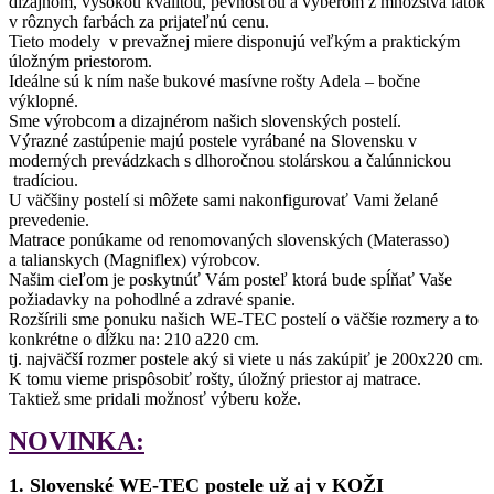
dizajnom, vysokou kvalitou, pevnosťou a výberom z množstva látok
v rôznych farbách za prijateľnú cenu.
Tieto modely v prevažnej miere disponujú veľkým a praktickým
úložným priestorom.
Ideálne sú k ním naše bukové masívne rošty Adela – bočne
výklopné.
Sme výrobcom a dizajnérom našich slovenských postelí.
Výrazné zastúpenie majú postele vyrábané na Slovensku v
moderných prevádzkach s dlhoročnou stolárskou a čalúnnickou
tradíciou.
U väčšiny postelí si môžete sami nakonfigurovať Vami želané
prevedenie.
Matrace ponúkame od renomovaných slovenských (Materasso)
a talianskych (Magniflex) výrobcov.
Našim cieľom je poskytnúť Vám posteľ ktorá bude spĺňať Vaše
požiadavky na pohodlné a zdravé spanie.
Rozšírili sme ponuku našich WE-TEC postelí o väčšie rozmery a to
konkrétne o dĺžku na: 210 a220 cm.
tj. najväčší rozmer postele aký si viete u nás zakúpiť je 200x220 cm.
K tomu vieme prispôsobiť rošty, úložný priestor aj matrace.
Taktiež sme pridali možnosť výberu kože.
NOVINKA:
1. Slovenské WE-TEC postele už aj v KOŽI