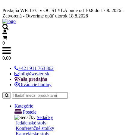
clean factory rolex yacht master
replica rolex
fake designer watches
Predajňa WE-TEC v OC STYLA bude od 10.8 do 17.8. 2026 -
Zatvorená - Otvoríme opäť utorok 18.8.2026
0
0,00
+421 911 763 862
info@we-tec.sk
Naša predajňa
Otváracie hodiny
Kategórie
Postele
Sedačky
Jedálenské stoly
Konferenčné stolíky
Kancelárske stoly