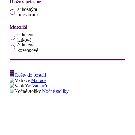
Úložný priestor
s úložným
priestorom
Materiál
čalúnené
látkové
čalúnené
koženkové
Rošty do postelí
Matrace
Vankúše
Nočné stolíky