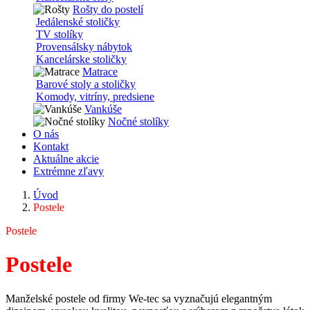
Rošty do postelí
Jedálenské stoličky
TV stolíky
Provensálsky nábytok
Kancelárske stoličky
Matrace
Barové stoly a stoličky
Komody, vitríny, predsiene
Vankúše
Nočné stolíky
O nás
Kontakt
Aktuálne akcie
Extrémne zľavy
Úvod
Postele
Postele
Postele
Manželské postele od firmy We-tec sa vyznačujú elegantným