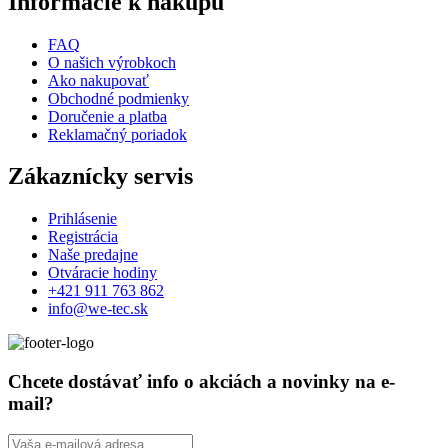
Informácie k nákupu
FAQ
O našich výrobkoch
Ako nakupovať
Obchodné podmienky
Doručenie a platba
Reklamačný poriadok
Zákaznícky servis
Prihlásenie
Registrácia
Naše predajne
Otváracie hodiny
+421 911 763 862
info@we-tec.sk
Chcete dostávať info o akciách a novinky na e-
mail?